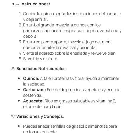
👩‍🍳
Instrucciones:
Cocina la quinoa según las instrucciones del paquete
y deja enfriar.
En un bol grande, mezcla la quinoa con los
garbanzos, aguacate, espinacas, pepino, zanahoria y
cebolla.
En un recipiente aparte, mezcla el jugo de limón,
cúrcuma, aceite de oliva, sal y pimienta.
Vierte el aderezo sobre la ensalada y revuelve bien.
Sirve fría y disfruta.
💪
Beneficios Nutricionales:
Quinoa:
Alta en proteínas y fibra, ayuda a mantener
la saciedad.
Garbanzos:
Fuente de proteínas vegetales y energía
sostenida.
Aguacate:
Rico en grasas saludables y vitamina E,
excelente para la piel.
💡
Variaciones y Consejos:
Puedes añadir semillas de girasol o almendras para
un toque crujiente.