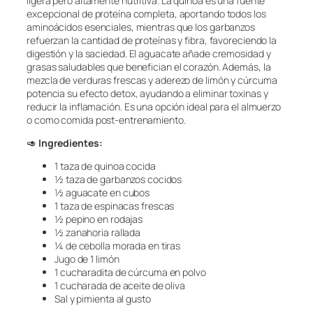
ligera pero altamente nutritiva. La quinoa es una fuente
excepcional de proteína completa, aportando todos los
aminoácidos esenciales, mientras que los garbanzos
refuerzan la cantidad de proteínas y fibra, favoreciendo la
digestión y la saciedad. El aguacate añade cremosidad y
grasas saludables que benefician el corazón. Además, la
mezcla de verduras frescas y aderezo de limón y cúrcuma
potencia su efecto detox, ayudando a eliminar toxinas y
reducir la inflamación. Es una opción ideal para el almuerzo
o como comida post-entrenamiento.
🥑
Ingredientes:
1 taza de quinoa cocida
½ taza de garbanzos cocidos
½ aguacate en cubos
1 taza de espinacas frescas
½ pepino en rodajas
½ zanahoria rallada
¼ de cebolla morada en tiras
Jugo de 1 limón
1 cucharadita de cúrcuma en polvo
1 cucharada de aceite de oliva
Sal y pimienta al gusto