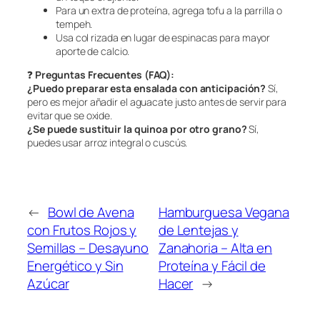
Para un extra de proteína, agrega tofu a la parrilla o
tempeh.
Usa col rizada en lugar de espinacas para mayor
aporte de calcio.
❓
Preguntas Frecuentes (FAQ):
¿Puedo preparar esta ensalada con anticipación?
Sí,
pero es mejor añadir el aguacate justo antes de servir para
evitar que se oxide.
¿Se puede sustituir la quinoa por otro grano?
Sí,
puedes usar arroz integral o cuscús.
←
Bowl de Avena
Hamburguesa Vegana
con Frutos Rojos y
de Lentejas y
Semillas – Desayuno
Zanahoria – Alta en
Energético y Sin
Proteína y Fácil de
Azúcar
Hacer
→