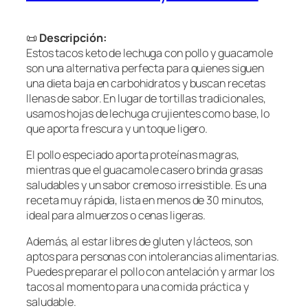
📜
Descripción:
Estos tacos keto de lechuga con pollo y guacamole
son una alternativa perfecta para quienes siguen
una dieta baja en carbohidratos y buscan recetas
llenas de sabor. En lugar de tortillas tradicionales,
usamos hojas de lechuga crujientes como base, lo
que aporta frescura y un toque ligero.
El pollo especiado aporta proteínas magras,
mientras que el guacamole casero brinda grasas
saludables y un sabor cremoso irresistible. Es una
receta muy rápida, lista en menos de 30 minutos,
ideal para almuerzos o cenas ligeras.
Además, al estar libres de gluten y lácteos, son
aptos para personas con intolerancias alimentarias.
Puedes preparar el pollo con antelación y armar los
tacos al momento para una comida práctica y
saludable.