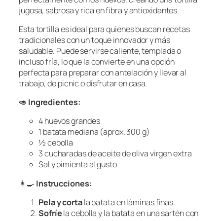
jugosa, sabrosa y rica en fibra y antioxidantes.
Esta tortilla es ideal para quienes buscan recetas
tradicionales con un toque innovador y más
saludable. Puede servirse caliente, templada o
incluso fría, lo que la convierte en una opción
perfecta para preparar con antelación y llevar al
trabajo, de picnic o disfrutar en casa.
🥑
Ingredientes:
4 huevos grandes
1 batata mediana (aprox. 300 g)
½ cebolla
3 cucharadas de aceite de oliva virgen extra
Sal y pimienta al gusto
👩‍🍳
Instrucciones:
Pela y corta
la batata en láminas finas.
Sofríe
la cebolla y la batata en una sartén con