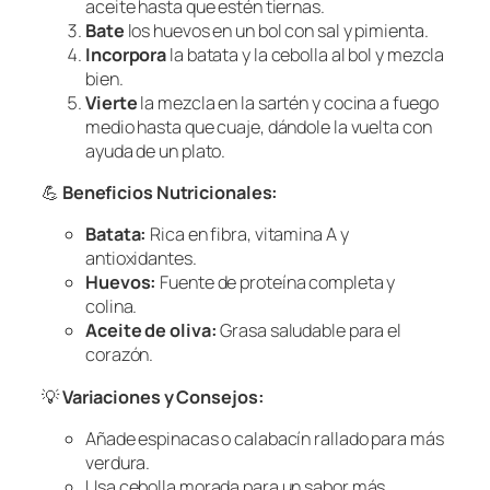
aceite hasta que estén tiernas.
Bate
los huevos en un bol con sal y pimienta.
Incorpora
la batata y la cebolla al bol y mezcla
bien.
Vierte
la mezcla en la sartén y cocina a fuego
medio hasta que cuaje, dándole la vuelta con
ayuda de un plato.
💪
Beneficios Nutricionales:
Batata:
Rica en fibra, vitamina A y
antioxidantes.
Huevos:
Fuente de proteína completa y
colina.
Aceite de oliva:
Grasa saludable para el
corazón.
💡
Variaciones y Consejos:
Añade espinacas o calabacín rallado para más
verdura.
Usa cebolla morada para un sabor más