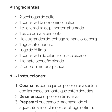
🥑
Ingredientes:
2 pechugas de pollo
1 cucharadita de comino molido
1 cucharadita de pimentón ahumado
1 pizca de sal y pimienta
Hojas grandes de lechuga romana o iceberg
1 aguacate maduro
Jugo de ½ lima
1 cucharada de cilantro fresco picado
1 tomate pequeño picado
½ cebolla morada picada
👩‍🍳
Instrucciones:
Cocina
las pechugas de pollo en una sartén
con las especias hasta que estén doradas.
Desmenuza
el pollo en tiras finas.
Prepara
el guacamole machacando el
aguacate y mezclando con el jugo de lima,