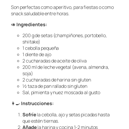
Son perfectas como aperitivo, para fiestas o como
snack saludable entre horas.
🥑
Ingredientes:
200 g de setas (champiñones, portobello,
shiitake)
1 cebolla pequeña
1 diente de ajo
2 cucharadas de aceite de oliva
200 ml de leche vegetal (avena, almendra,
soja)
2 cucharadas de harina sin gluten
½ taza de pan rallado sin gluten
Sal, pimienta y nuez moscada al gusto
👩‍🍳
Instrucciones:
Sofríe
la cebolla, ajo y setas picadas hasta
que estén tiernas.
Añade
la harina y cocina 1-2 minutos