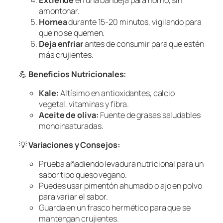
Extiende
en una bandeja para horno, sin
amontonar.
Hornea
durante 15-20 minutos, vigilando para
que no se quemen.
Deja enfriar
antes de consumir para que estén
más crujientes.
💪
Beneficios Nutricionales:
Kale:
Altísimo en antioxidantes, calcio
vegetal, vitaminas y fibra.
Aceite de oliva:
Fuente de grasas saludables
monoinsaturadas.
💡
Variaciones y Consejos:
Prueba añadiendo levadura nutricional para un
sabor tipo queso vegano.
Puedes usar pimentón ahumado o ajo en polvo
para variar el sabor.
Guarda en un frasco hermético para que se
mantengan crujientes.