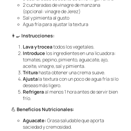
2 cucharadas de vinagre de manzana
(opcional: vinagre de Jerez)
Sal y pimienta al gusto
Agua fría para ajustar la textura
👩‍🍳
Instrucciones:
Lava y trocea
todos los vegetales.
Introduce
los ingredientes en una licuadora:
tomates, pepino, pimiento, aguacate, ajo,
aceite, vinagre, sal y pimienta.
Tritura
hasta obtener una crema suave.
Ajusta
la textura con un poco de agua fría si lo
deseas más ligero.
Refrigera
al menos 1 hora antes de servir bien
frío.
💪
Beneficios Nutricionales:
Aguacate:
Grasa saludable que aporta
saciedad y cremosidad.