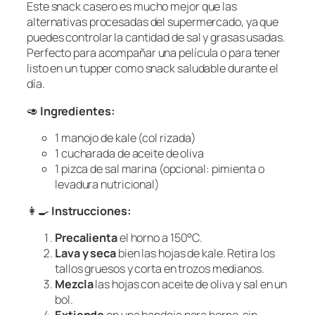
Este snack casero es mucho mejor que las
alternativas procesadas del supermercado, ya que
puedes controlar la cantidad de sal y grasas usadas.
Perfecto para acompañar una película o para tener
listo en un tupper como snack saludable durante el
día.
🥑
Ingredientes:
1 manojo de kale (col rizada)
1 cucharada de aceite de oliva
1 pizca de sal marina (opcional: pimienta o
levadura nutricional)
👩‍🍳
Instrucciones:
Precalienta
el horno a 150°C.
Lava y seca
bien las hojas de kale. Retira los
tallos gruesos y corta en trozos medianos.
Mezcla
las hojas con aceite de oliva y sal en un
bol.