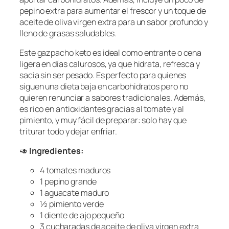
pepino extra para aumentar el frescor y un toque de
aceite de oliva virgen extra para un sabor profundo y
lleno de grasas saludables.
Este gazpacho keto es ideal como entrante o cena
ligera en días calurosos, ya que hidrata, refresca y
sacia sin ser pesado. Es perfecto para quienes
siguen una dieta baja en carbohidratos pero no
quieren renunciar a sabores tradicionales. Además,
es rico en antioxidantes gracias al tomate y al
pimiento, y muy fácil de preparar: solo hay que
triturar todo y dejar enfriar.
🥑
Ingredientes:
4 tomates maduros
1 pepino grande
1 aguacate maduro
½ pimiento verde
1 diente de ajo pequeño
3 cucharadas de aceite de oliva virgen extra