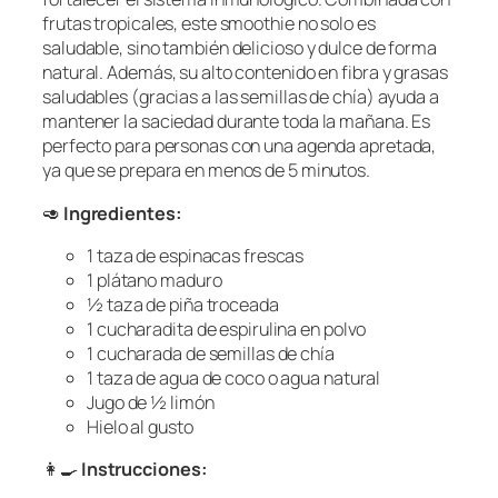
frutas tropicales, este smoothie no solo es
saludable, sino también delicioso y dulce de forma
natural. Además, su alto contenido en fibra y grasas
saludables (gracias a las semillas de chía) ayuda a
mantener la saciedad durante toda la mañana. Es
perfecto para personas con una agenda apretada,
ya que se prepara en menos de 5 minutos.
🥑
Ingredientes:
1 taza de espinacas frescas
1 plátano maduro
½ taza de piña troceada
1 cucharadita de espirulina en polvo
1 cucharada de semillas de chía
1 taza de agua de coco o agua natural
Jugo de ½ limón
Hielo al gusto
👩‍🍳
Instrucciones: