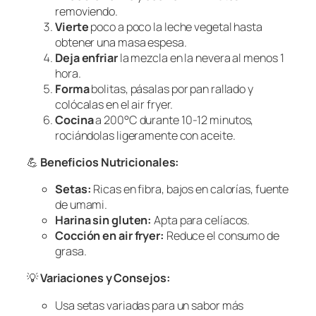
removiendo.
Vierte
poco a poco la leche vegetal hasta
obtener una masa espesa.
Deja enfriar
la mezcla en la nevera al menos 1
hora.
Forma
bolitas, pásalas por pan rallado y
colócalas en el air fryer.
Cocina
a 200°C durante 10-12 minutos,
rociándolas ligeramente con aceite.
💪
Beneficios Nutricionales:
Setas:
Ricas en fibra, bajos en calorías, fuente
de umami.
Harina sin gluten:
Apta para celíacos.
Cocción en air fryer:
Reduce el consumo de
grasa.
💡
Variaciones y Consejos:
Usa setas variadas para un sabor más