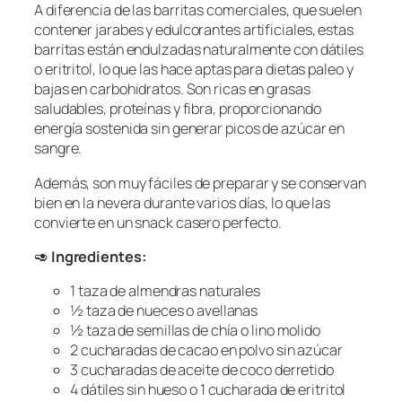
A diferencia de las barritas comerciales, que suelen
contener jarabes y edulcorantes artificiales, estas
barritas están endulzadas naturalmente con dátiles
o eritritol, lo que las hace aptas para dietas paleo y
bajas en carbohidratos. Son ricas en grasas
saludables, proteínas y fibra, proporcionando
energía sostenida sin generar picos de azúcar en
sangre.
Además, son muy fáciles de preparar y se conservan
bien en la nevera durante varios días, lo que las
convierte en un snack casero perfecto.
🥑
Ingredientes:
1 taza de almendras naturales
½ taza de nueces o avellanas
½ taza de semillas de chía o lino molido
2 cucharadas de cacao en polvo sin azúcar
3 cucharadas de aceite de coco derretido
4 dátiles sin hueso o 1 cucharada de eritritol