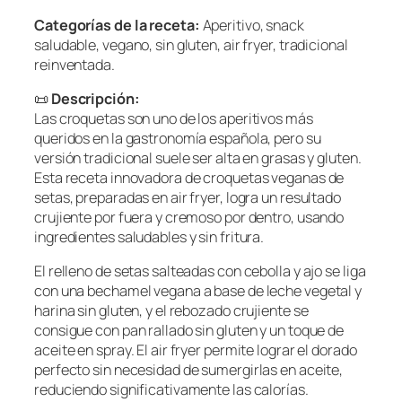
Categorías de la receta:
Aperitivo, snack
saludable, vegano, sin gluten, air fryer, tradicional
reinventada.
📜
Descripción:
Las croquetas son uno de los aperitivos más
queridos en la gastronomía española, pero su
versión tradicional suele ser alta en grasas y gluten.
Esta receta innovadora de croquetas veganas de
setas, preparadas en air fryer, logra un resultado
crujiente por fuera y cremoso por dentro, usando
ingredientes saludables y sin fritura.
El relleno de setas salteadas con cebolla y ajo se liga
con una bechamel vegana a base de leche vegetal y
harina sin gluten, y el rebozado crujiente se
consigue con pan rallado sin gluten y un toque de
aceite en spray. El air fryer permite lograr el dorado
perfecto sin necesidad de sumergirlas en aceite,
reduciendo significativamente las calorías.