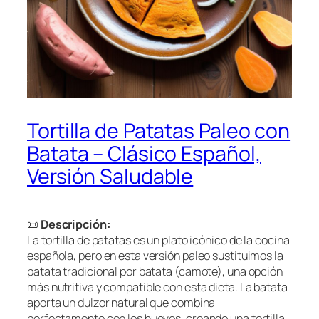
Tortilla de Patatas Paleo con
Batata – Clásico Español,
Versión Saludable
📜
Descripción:
La tortilla de patatas es un plato icónico de la cocina
española, pero en esta versión paleo sustituimos la
patata tradicional por batata (camote), una opción
más nutritiva y compatible con esta dieta. La batata
aporta un dulzor natural que combina
perfectamente con los huevos, creando una tortilla