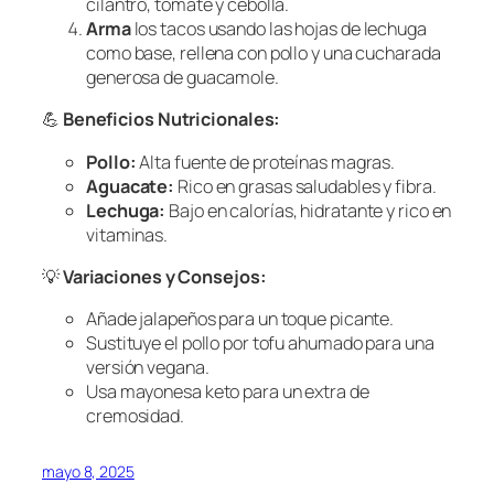
cilantro, tomate y cebolla.
Arma
los tacos usando las hojas de lechuga
como base, rellena con pollo y una cucharada
generosa de guacamole.
💪
Beneficios Nutricionales:
Pollo:
Alta fuente de proteínas magras.
Aguacate:
Rico en grasas saludables y fibra.
Lechuga:
Bajo en calorías, hidratante y rico en
vitaminas.
💡
Variaciones y Consejos:
Añade jalapeños para un toque picante.
Sustituye el pollo por tofu ahumado para una
versión vegana.
Usa mayonesa keto para un extra de
cremosidad.
mayo 8, 2025