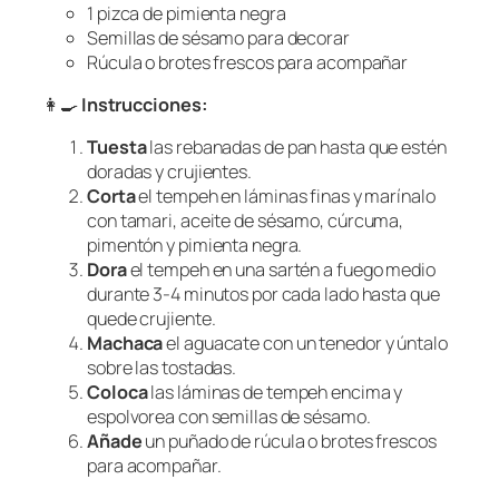
1 pizca de pimienta negra
Semillas de sésamo para decorar
Rúcula o brotes frescos para acompañar
👩‍🍳
Instrucciones:
Tuesta
las rebanadas de pan hasta que estén
doradas y crujientes.
Corta
el tempeh en láminas finas y marínalo
con tamari, aceite de sésamo, cúrcuma,
pimentón y pimienta negra.
Dora
el tempeh en una sartén a fuego medio
durante 3-4 minutos por cada lado hasta que
quede crujiente.
Machaca
el aguacate con un tenedor y úntalo
sobre las tostadas.
Coloca
las láminas de tempeh encima y
espolvorea con semillas de sésamo.
Añade
un puñado de rúcula o brotes frescos
para acompañar.