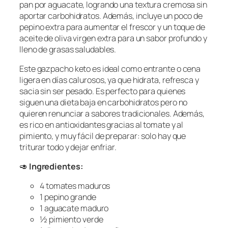
pan por aguacate, logrando una textura cremosa sin
aportar carbohidratos. Además, incluye un poco de
pepino extra para aumentar el frescor y un toque de
aceite de oliva virgen extra para un sabor profundo y
lleno de grasas saludables.
Este gazpacho keto es ideal como entrante o cena
ligera en días calurosos, ya que hidrata, refresca y
sacia sin ser pesado. Es perfecto para quienes
siguen una dieta baja en carbohidratos pero no
quieren renunciar a sabores tradicionales. Además,
es rico en antioxidantes gracias al tomate y al
pimiento, y muy fácil de preparar: solo hay que
triturar todo y dejar enfriar.
🥑
Ingredientes:
4 tomates maduros
1 pepino grande
1 aguacate maduro
½ pimiento verde