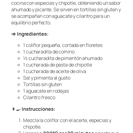
cocina con especias y chipotle, obteniendo un sabor
ahumado y picante. Se sirven en tortillas sin gluten y
se acompañan con aguacate y cilantro para un
equilibrio perfecto.
🥑
Ingredientes:
1 coliflor pequeña, cortada en floretes
1 cucharadita de comino
½ cucharadita de pimentón ahumado
1 cucharada de pasta de chipotle
1 cucharada de aceite de oliva
Sal y pimienta al gusto
Tortillas sin gluten
1 aguacate en rodajas
Cilantro fresco
👩‍🍳
Instrucciones:
Mezcla la coliflor con el aceite, especias y
chipotle.