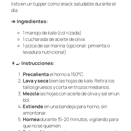
listo en un tupper como snack saludable durante el
día.
🥑
Ingredientes:
1 manojo de kale (col rizada)
1 cucharada de aceite de oliva
1 pizca de sal marina (opcional: pimienta o
levadura nutricional)
👩‍🍳
Instrucciones:
Precalienta
el horno a 150°C.
Lava y seca
bien las hojas de kale. Retira los
tallos gruesos y corta en trozos medianos.
Mezcla
las hojas con aceite de oliva y sal en un
bol.
Extiende
en una bandeja para horno, sin
amontonar.
Hornea
durante 15-20 minutos, vigilando para
que no se quemen.