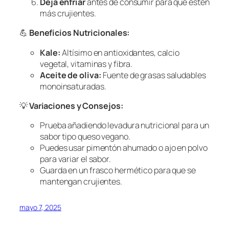
Deja enfriar
antes de consumir para que estén
más crujientes.
💪
Beneficios Nutricionales:
Kale:
Altísimo en antioxidantes, calcio
vegetal, vitaminas y fibra.
Aceite de oliva:
Fuente de grasas saludables
monoinsaturadas.
💡
Variaciones y Consejos:
Prueba añadiendo levadura nutricional para un
sabor tipo queso vegano.
Puedes usar pimentón ahumado o ajo en polvo
para variar el sabor.
Guarda en un frasco hermético para que se
mantengan crujientes.
mayo 7, 2025