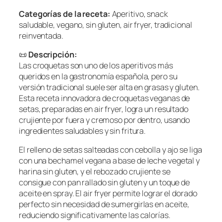
Categorías de la receta:
Aperitivo, snack
saludable, vegano, sin gluten, air fryer, tradicional
reinventada.
📜
Descripción:
Las croquetas son uno de los aperitivos más
queridos en la gastronomía española, pero su
versión tradicional suele ser alta en grasas y gluten.
Esta receta innovadora de croquetas veganas de
setas, preparadas en air fryer, logra un resultado
crujiente por fuera y cremoso por dentro, usando
ingredientes saludables y sin fritura.
El relleno de setas salteadas con cebolla y ajo se liga
con una bechamel vegana a base de leche vegetal y
harina sin gluten, y el rebozado crujiente se
consigue con pan rallado sin gluten y un toque de
aceite en spray. El air fryer permite lograr el dorado
perfecto sin necesidad de sumergirlas en aceite,
reduciendo significativamente las calorías.