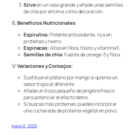
Sirve
en un vaso grande y añade unas semillas
de chía por encima como decoración.
💪
Beneficios Nutricionales:
Espirulina:
Potente antioxidante, rica en
proteínas y hierro.
Espinacas:
Altas en fibra, folato y vitamina K.
Semillas de chía:
Fuente de omega-3 y fibra.
💡
Variaciones y Consejos:
Sustituye el plátano por mango si quieres un
sabor tropical diferente.
Añade un trozo pequeño de jengibre fresco
para potenciar el efecto detox.
Si buscas más proteínas, puedes incorporar
una cucharada de proteína vegetal en polvo.
mayo 6, 2025