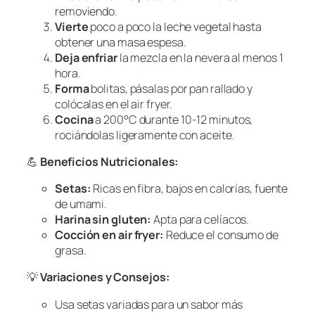
removiendo.
Vierte
poco a poco la leche vegetal hasta
obtener una masa espesa.
Deja enfriar
la mezcla en la nevera al menos 1
hora.
Forma
bolitas, pásalas por pan rallado y
colócalas en el air fryer.
Cocina
a 200°C durante 10-12 minutos,
rociándolas ligeramente con aceite.
💪
Beneficios Nutricionales:
Setas:
Ricas en fibra, bajos en calorías, fuente
de umami.
Harina sin gluten:
Apta para celíacos.
Cocción en air fryer:
Reduce el consumo de
grasa.
💡
Variaciones y Consejos:
Usa setas variadas para un sabor más