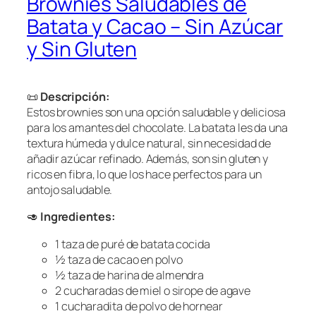
Brownies Saludables de
Batata y Cacao – Sin Azúcar
y Sin Gluten
📜
Descripción:
Estos brownies son una opción saludable y deliciosa
para los amantes del chocolate. La batata les da una
textura húmeda y dulce natural, sin necesidad de
añadir azúcar refinado. Además, son sin gluten y
ricos en fibra, lo que los hace perfectos para un
antojo saludable.
🥑
Ingredientes:
1 taza de puré de batata cocida
½ taza de cacao en polvo
½ taza de harina de almendra
2 cucharadas de miel o sirope de agave
1 cucharadita de polvo de hornear