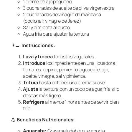
1 diente de ajo pequeño
3 cucharadas de aceite de oliva virgen extra
2 cucharadas de vinagre de manzana
(opcional: vinagre de Jerez)
Sal y pimienta al gusto
Agua fría para ajustar la textura
👩‍🍳
Instrucciones:
Lava y trocea
todos los vegetales.
Introduce
los ingredientes en una licuadora:
tomates, pepino, pimiento, aguacate, ajo,
aceite, vinagre, sal y pimienta.
Tritura
hasta obtener una crema suave.
Ajusta
la textura con un poco de agua fría si lo
deseas más ligero.
Refrigera
al menos 1 hora antes de servir bien
frío.
💪
Beneficios Nutricionales:
Aguacate:
Grasa saludable que aporta