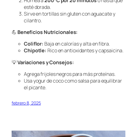
Hornea a
200°C por 20 minutos
o hasta que
esté dorada.
Sirve en tortillas sin gluten con aguacate y
cilantro.
💪
Beneficios Nutricionales:
Coliflor:
Baja en calorías y alta en fibra.
Chipotle:
Rico en antioxidantes y capsaicina.
💡
Variaciones y Consejos:
Agrega frijoles negros para más proteínas.
Usa yogur de coco como salsa para equilibrar
el picante.
febrero 8, 2025