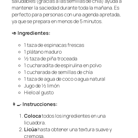
saludables (gracias a las semillas de chía) ayuda a
mantener la saciedad durante toda la mañana. Es
perfecto para personas con una agenda apretada,
ya que se prepara en menos de 5 minutos.
🥑
Ingredientes:
1 taza de espinacas frescas
1 plátano maduro
½ taza de piña troceada
1 cucharadita de espirulina en polvo
1 cucharada de semillas de chía
1 taza de agua de coco o agua natural
Jugo de ½ limón
Hielo al gusto
👩‍🍳
Instrucciones:
Coloca
todos los ingredientes en una
licuadora.
Licúa
hasta obtener una textura suave y
cremosa.