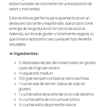
estas tostadas se convierten en una explosión de
sabor y nutrientes.
Esta receta es perfecta para quienes buscan un
desayuno saciante y equilibrado, que proporcione
energía de larga duración sin picos de azúcar.
Además, es libre de gluten y totalmente vegana, lo
que la hace apta para casi cualquier tipo de dieta
saludable.
🥑
Ingredientes:
2 rebanadas de pan de masa madre sin gluten
o pan de trigo sarraceno
½ aguacate maduro
100 g de tempeh cortado en láminas finas
1 cucharada de tamari (salsa de soja sin
gluten)
1 cucharadita de aceite de oliva o de sésamo
½ cucharadita de cúrcuma en polvo
½ cucharadita de pimentón dulce