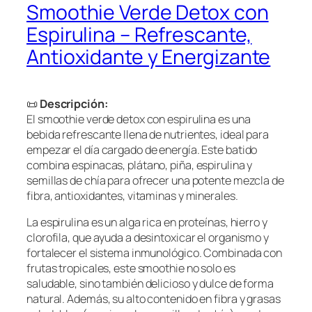
Smoothie Verde Detox con
Espirulina – Refrescante,
Antioxidante y Energizante
📜
Descripción:
El smoothie verde detox con espirulina es una
bebida refrescante llena de nutrientes, ideal para
empezar el día cargado de energía. Este batido
combina espinacas, plátano, piña, espirulina y
semillas de chía para ofrecer una potente mezcla de
fibra, antioxidantes, vitaminas y minerales.
La espirulina es un alga rica en proteínas, hierro y
clorofila, que ayuda a desintoxicar el organismo y
fortalecer el sistema inmunológico. Combinada con
frutas tropicales, este smoothie no solo es
saludable, sino también delicioso y dulce de forma
natural. Además, su alto contenido en fibra y grasas