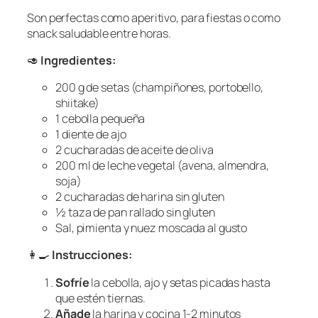
Son perfectas como aperitivo, para fiestas o como
snack saludable entre horas.
🥑
Ingredientes:
200 g de setas (champiñones, portobello,
shiitake)
1 cebolla pequeña
1 diente de ajo
2 cucharadas de aceite de oliva
200 ml de leche vegetal (avena, almendra,
soja)
2 cucharadas de harina sin gluten
½ taza de pan rallado sin gluten
Sal, pimienta y nuez moscada al gusto
👩‍🍳
Instrucciones:
Sofríe
la cebolla, ajo y setas picadas hasta
que estén tiernas.
Añade
la harina y cocina 1-2 minutos