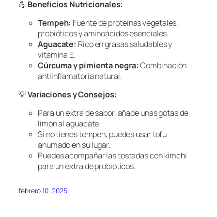
💪
Beneficios Nutricionales:
Tempeh:
Fuente de proteínas vegetales,
probióticos y aminoácidos esenciales.
Aguacate:
Rico en grasas saludables y
vitamina E.
Cúrcuma y pimienta negra:
Combinación
antiinflamatoria natural.
💡
Variaciones y Consejos:
Para un extra de sabor, añade unas gotas de
limón al aguacate.
Si no tienes tempeh, puedes usar tofu
ahumado en su lugar.
Puedes acompañar las tostadas con kimchi
para un extra de probióticos.
febrero 10, 2025