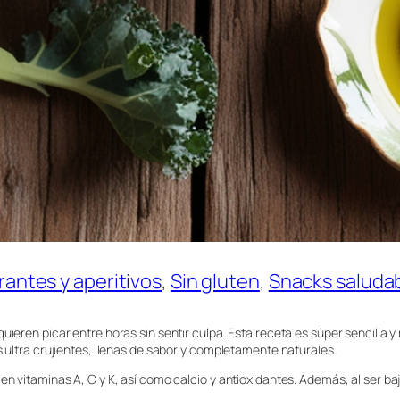
rantes y aperitivos
, 
Sin gluten
, 
Snacks saluda
eren picar entre horas sin sentir culpa. Esta receta es súper sencilla y re
s ultra crujientes, llenas de sabor y completamente naturales.
n vitaminas A, C y K, así como calcio y antioxidantes. Además, al ser bajo