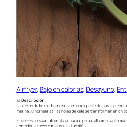
Airfryer
, 
Bajo en calorías
, 
Desayuno
, 
Ent
📜
Descripción:
Las chips de kale al horno son un snack perfecto para quienes qui
marina. Al hornearlas, las hojas de kale se transforman en chip
El kale es un superalimento conocido por su altísimo contenido e
controlar su peso o mejorar la digestión.