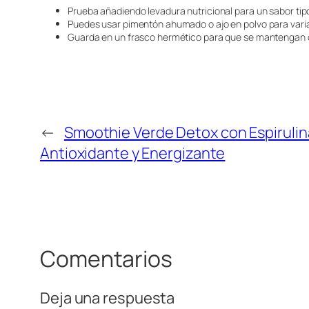
Prueba añadiendo levadura nutricional para un sabor ti
Puedes usar pimentón ahumado o ajo en polvo para variar
Guarda en un frasco hermético para que se mantengan c
←
Smoothie Verde Detox con Espirulin
Antioxidante y Energizante
Comentarios
Deja una respuesta