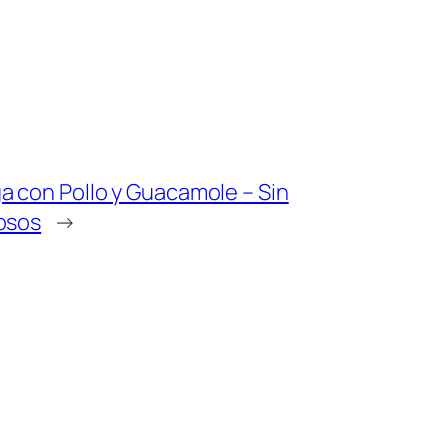
a con Pollo y Guacamole – Sin
osos
→