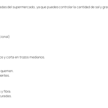
adas del supermercado, ya que puedes controlar la cantidad de sal y gr
cional)
esos y corta en trozos medianos.
e quemen.
ientes.
y fibra.
turadas.