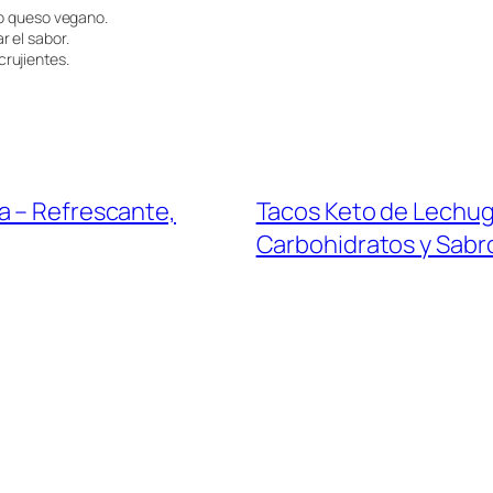
po queso vegano.
 el sabor.
rujientes.
a – Refrescante,
Tacos Keto de Lechug
Carbohidratos y Sabr