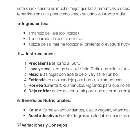
Este snack casero es mucho mejor que las alternativas proces
tener listo en un tupper como snack saludable durante el día.
🥑
Ingredientes:
1 manojo de kale (col rizada)
1 cucharada de aceite de oliva
1 pizca de sal marina (opcional: pimienta o levadura nutri
👩‍🍳
Instrucciones:
Precalienta
el horno a 150°C.
Lava y seca
bien las hojas de kale. Retira los tallos gru
Mezcla
las hojas con aceite de oliva y sal en un bol.
Extiende
en una bandeja para horno, sin amontonar.
Hornea
durante 15-20 minutos, vigilando para que no s
Deja enfriar
antes de consumir para que estén más cruj
💪
Beneficios Nutricionales:
Kale:
Altísimo en antioxidantes, calcio vegetal, vitaminas 
Aceite de oliva:
Fuente de grasas saludables monoinsa
💡
Variaciones y Consejos: