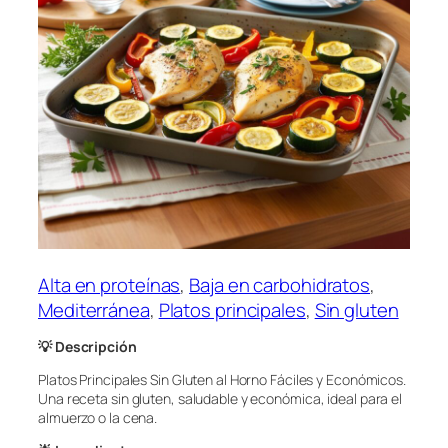
Alta en proteínas
, 
Baja en carbohidratos
, 
Mediterránea
, 
Platos principales
, 
Sin gluten
💡
Descripción
Platos Principales Sin Gluten al Horno Fáciles y Económicos.
Una receta sin gluten, saludable y económica, ideal para el
almuerzo o la cena.