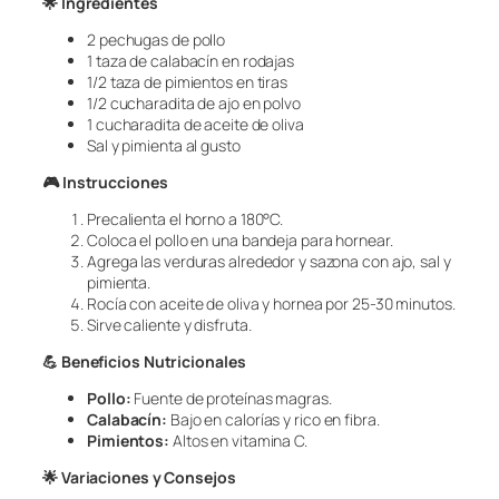
🌟
Ingredientes
2 pechugas de pollo
1 taza de calabacín en rodajas
1/2 taza de pimientos en tiras
1/2 cucharadita de ajo en polvo
1 cucharadita de aceite de oliva
Sal y pimienta al gusto
🎮
Instrucciones
Precalienta el horno a 180°C.
Coloca el pollo en una bandeja para hornear.
Agrega las verduras alrededor y sazona con ajo, sal y
pimienta.
Rocía con aceite de oliva y hornea por 25-30 minutos.
Sirve caliente y disfruta.
💪
Beneficios Nutricionales
Pollo:
Fuente de proteínas magras.
Calabacín:
Bajo en calorías y rico en fibra.
Pimientos:
Altos en vitamina C.
🌟
Variaciones y Consejos