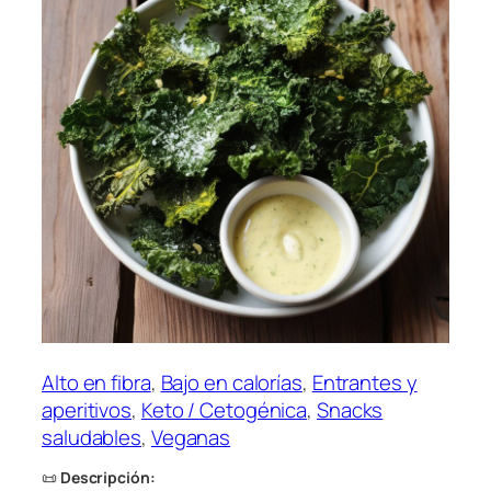
Alto en fibra
, 
Bajo en calorías
, 
Entrantes y
aperitivos
, 
Keto / Cetogénica
, 
Snacks
saludables
, 
Veganas
📜
Descripción: