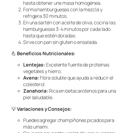
hasta obtener una masa homogénea.
Forma hamburguesas con la mezcla y
refrigera 30 minutos.
En una sartén con aceite de oliva, cocina las
hamburguesas 3-4 minutos por cada lado
hasta que estén doradas.
Sirve con pan sin gluten o ensalada.
💪
Beneficios Nutricionales:
Lentejas:
Excelente fuente de proteínas
vegetales y hierro.
Avena:
Fibra soluble que ayuda a reducir el
colesterol.
Zanahoria:
Rica en betacarotenos para una
piel saludable.
💡
Variaciones y Consejos:
Puedes agregar champiñones picados para
más umami.