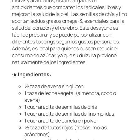
moras y arándanos, están cargados de
antioxidantes que combaten los radicales libres y
mejoran la salud de la piel. Las semillas de chía y lino
aportan ácidos grasos omega-3, esenciales para la
salud del corazón y el cerebro. Este desayuno es
fácil de preparar y se puede personalizar con
diferentes toppings según los gustos personales.
Además, es ideal para quienes buscan reducir el
consumo de azúcar, ya que su dulzura proviene
naturalmente de los ingredientes.
🥑
Ingredientes:
½ taza de avena sin gluten
1 taza de leche vegetal (almendra, coco o
avena)
1 cucharadita de semillas de chía
1 cucharadita de semillas de lino molidas
1 cucharadita de canela en polvo
½ taza de frutos rojos (fresas, moras,
arándanos)