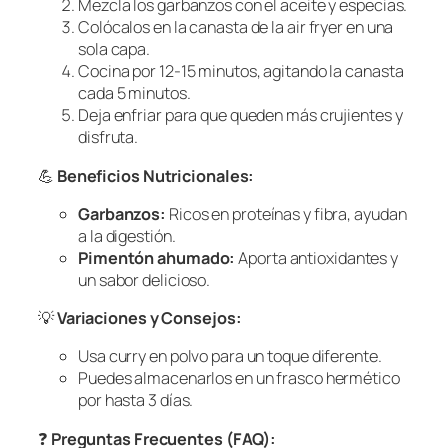
Mezcla los garbanzos con el aceite y especias.
Colócalos en la canasta de la air fryer en una
sola capa.
Cocina por 12-15 minutos, agitando la canasta
cada 5 minutos.
Deja enfriar para que queden más crujientes y
disfruta.
💪
Beneficios Nutricionales:
Garbanzos:
Ricos en proteínas y fibra, ayudan
a la digestión.
Pimentón ahumado:
Aporta antioxidantes y
un sabor delicioso.
💡
Variaciones y Consejos:
Usa curry en polvo para un toque diferente.
Puedes almacenarlos en un frasco hermético
por hasta 3 días.
❓
Preguntas Frecuentes (FAQ):