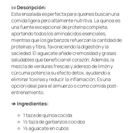
📜
Descripción:
Esta ensalada es perfecta para quienes buscan una
comida ligera pero altamente nutritiva. La quinoa es
una fuente excepcional de proteína completa,
aportando todos los aminoácidos esenciales,
mientras que los garbanzos refuerzan la cantidad de
proteínas y fibra, favoreciendo la digestión y la
saciedad. El aguacate añade cremosidad y grasas
saludables que benefician el corazón. Además, la
mezcla de verduras frescas y aderezo de limón y
cúrcuma potencia su efecto detox, ayudando a
eliminar toxinas y reducir la inflamación. Es una
opción ideal para el almuerzo o como comida post-
entrenamiento.
🥑
Ingredientes:
1 taza de quinoa cocida
½ taza de garbanzos cocidos
½ aguacate en cubos