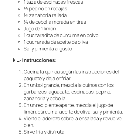
1 taza de espinacas frescas
½ pepino en rodajas
½ zanahoria rallada
¼ de cebolla morada en tiras
Jugo de 1 limón
1 cucharadita de cúrcuma en polvo
1 cucharada de aceite de oliva
Sal y pimienta al gusto
👩‍🍳
Instrucciones:
Cocina la quinoa según las instrucciones del
paquete y deja enfriar.
En un bol grande, mezcla la quinoa con los
garbanzos, aguacate, espinacas, pepino,
zanahoria y cebolla.
En un recipiente aparte, mezcla el jugo de
limón, cúrcuma, aceite de oliva, sal y pimienta.
Vierte el aderezo sobre la ensalada y revuelve
bien.
Sirve fría y disfruta.