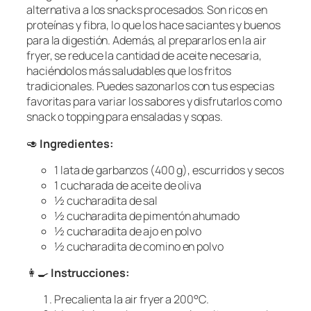
alternativa a los snacks procesados. Son ricos en
proteínas y fibra, lo que los hace saciantes y buenos
para la digestión. Además, al prepararlos en la air
fryer, se reduce la cantidad de aceite necesaria,
haciéndolos más saludables que los fritos
tradicionales. Puedes sazonarlos con tus especias
favoritas para variar los sabores y disfrutarlos como
snack o topping para ensaladas y sopas.
🥑
Ingredientes:
1 lata de garbanzos (400 g), escurridos y secos
1 cucharada de aceite de oliva
½ cucharadita de sal
½ cucharadita de pimentón ahumado
½ cucharadita de ajo en polvo
½ cucharadita de comino en polvo
👩‍🍳
Instrucciones:
Precalienta la air fryer a 200°C.