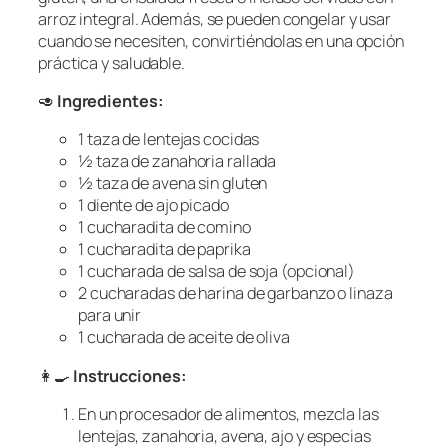
arroz integral. Además, se pueden congelar y usar
cuando se necesiten, convirtiéndolas en una opción
práctica y saludable.
🥑
Ingredientes:
1 taza de lentejas cocidas
½ taza de zanahoria rallada
½ taza de avena sin gluten
1 diente de ajo picado
1 cucharadita de comino
1 cucharadita de paprika
1 cucharada de salsa de soja (opcional)
2 cucharadas de harina de garbanzo o linaza
para unir
1 cucharada de aceite de oliva
👩‍🍳
Instrucciones:
En un procesador de alimentos, mezcla las
lentejas, zanahoria, avena, ajo y especias