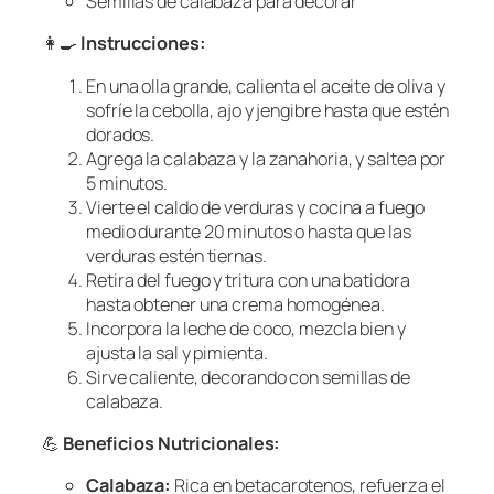
Semillas de calabaza para decorar
👩‍🍳
Instrucciones:
En una olla grande, calienta el aceite de oliva y
sofríe la cebolla, ajo y jengibre hasta que estén
dorados.
Agrega la calabaza y la zanahoria, y saltea por
5 minutos.
Vierte el caldo de verduras y cocina a fuego
medio durante 20 minutos o hasta que las
verduras estén tiernas.
Retira del fuego y tritura con una batidora
hasta obtener una crema homogénea.
Incorpora la leche de coco, mezcla bien y
ajusta la sal y pimienta.
Sirve caliente, decorando con semillas de
calabaza.
💪
Beneficios Nutricionales:
Calabaza:
Rica en betacarotenos, refuerza el