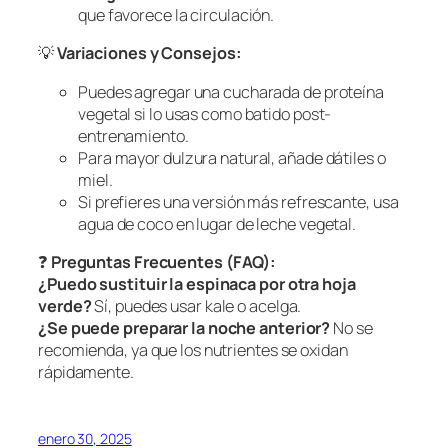
que favorece la circulación.
💡
Variaciones y Consejos:
Puedes agregar una cucharada de proteína
vegetal si lo usas como batido post-
entrenamiento.
Para mayor dulzura natural, añade dátiles o
miel.
Si prefieres una versión más refrescante, usa
agua de coco en lugar de leche vegetal.
❓
Preguntas Frecuentes (FAQ):
¿Puedo sustituir la espinaca por otra hoja
verde?
Sí, puedes usar kale o acelga.
¿Se puede preparar la noche anterior?
No se
recomienda, ya que los nutrientes se oxidan
rápidamente.
enero 30, 2025