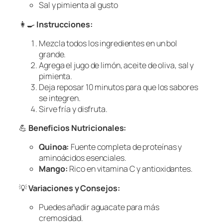
Sal y pimienta al gusto
👩‍🍳
Instrucciones:
Mezcla todos los ingredientes en un bol
grande.
Agrega el jugo de limón, aceite de oliva, sal y
pimienta.
Deja reposar 10 minutos para que los sabores
se integren.
Sirve fría y disfruta.
💪
Beneficios Nutricionales:
Quinoa:
Fuente completa de proteínas y
aminoácidos esenciales.
Mango:
Rico en vitamina C y antioxidantes.
💡
Variaciones y Consejos:
Puedes añadir aguacate para más
cremosidad.