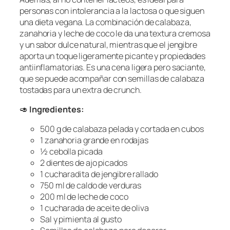
personas con intolerancia a la lactosa o que siguen
una dieta vegana. La combinación de calabaza,
zanahoria y leche de coco le da una textura cremosa
y un sabor dulce natural, mientras que el jengibre
aporta un toque ligeramente picante y propiedades
antiinflamatorias. Es una cena ligera pero saciante,
que se puede acompañar con semillas de calabaza
tostadas para un extra de crunch.
🥑
Ingredientes:
500 g de calabaza pelada y cortada en cubos
1 zanahoria grande en rodajas
½ cebolla picada
2 dientes de ajo picados
1 cucharadita de jengibre rallado
750 ml de caldo de verduras
200 ml de leche de coco
1 cucharada de aceite de oliva
Sal y pimienta al gusto