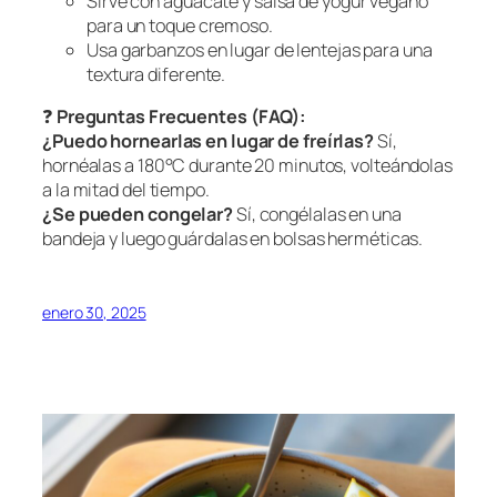
Sirve con aguacate y salsa de yogur vegano
para un toque cremoso.
Usa garbanzos en lugar de lentejas para una
textura diferente.
❓
Preguntas Frecuentes (FAQ):
¿Puedo hornearlas en lugar de freírlas?
Sí,
hornéalas a 180°C durante 20 minutos, volteándolas
a la mitad del tiempo.
¿Se pueden congelar?
Sí, congélalas en una
bandeja y luego guárdalas en bolsas herméticas.
enero 30, 2025