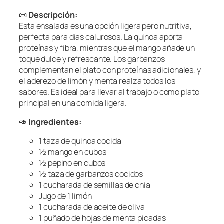
📜
Descripción:
Esta ensalada es una opción ligera pero nutritiva,
perfecta para días calurosos. La quinoa aporta
proteínas y fibra, mientras que el mango añade un
toque dulce y refrescante. Los garbanzos
complementan el plato con proteínas adicionales, y
el aderezo de limón y menta realza todos los
sabores. Es ideal para llevar al trabajo o como plato
principal en una comida ligera.
🥑
Ingredientes:
1 taza de quinoa cocida
½ mango en cubos
½ pepino en cubos
½ taza de garbanzos cocidos
1 cucharada de semillas de chía
Jugo de 1 limón
1 cucharada de aceite de oliva
1 puñado de hojas de menta picadas