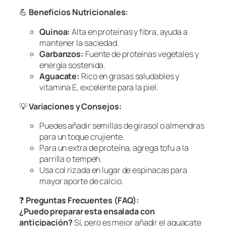
💪
Beneficios Nutricionales:
Quinoa:
Alta en proteínas y fibra, ayuda a
mantener la saciedad.
Garbanzos:
Fuente de proteínas vegetales y
energía sostenida.
Aguacate:
Rico en grasas saludables y
vitamina E, excelente para la piel.
💡
Variaciones y Consejos:
Puedes añadir semillas de girasol o almendras
para un toque crujiente.
Para un extra de proteína, agrega tofu a la
parrilla o tempeh.
Usa col rizada en lugar de espinacas para
mayor aporte de calcio.
❓
Preguntas Frecuentes (FAQ):
¿Puedo preparar esta ensalada con
anticipación?
Sí, pero es mejor añadir el aguacate