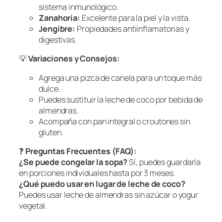
sistema inmunológico.
Zanahoria:
Excelente para la piel y la vista.
Jengibre:
Propiedades antiinflamatorias y
digestivas.
💡
Variaciones y Consejos:
Agrega una pizca de canela para un toque más
dulce.
Puedes sustituir la leche de coco por bebida de
almendras.
Acompaña con pan integral o croutones sin
gluten.
❓
Preguntas Frecuentes (FAQ):
¿Se puede congelar la sopa?
Sí, puedes guardarla
en porciones individuales hasta por 3 meses.
¿Qué puedo usar en lugar de leche de coco?
Puedes usar leche de almendras sin azúcar o yogur
vegetal.