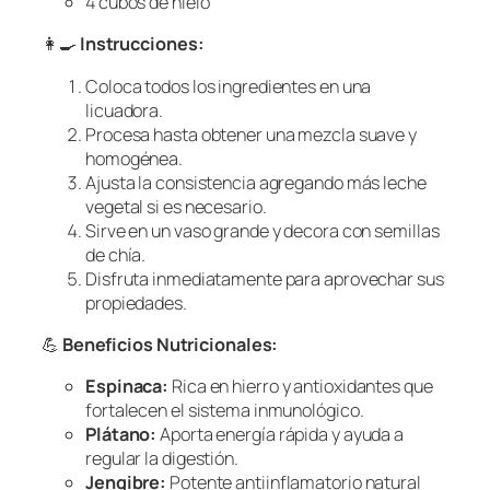
4 cubos de hielo
👩‍🍳
Instrucciones:
Coloca todos los ingredientes en una
licuadora.
Procesa hasta obtener una mezcla suave y
homogénea.
Ajusta la consistencia agregando más leche
vegetal si es necesario.
Sirve en un vaso grande y decora con semillas
de chía.
Disfruta inmediatamente para aprovechar sus
propiedades.
💪
Beneficios Nutricionales:
Espinaca:
Rica en hierro y antioxidantes que
fortalecen el sistema inmunológico.
Plátano:
Aporta energía rápida y ayuda a
regular la digestión.
Jengibre:
Potente antiinflamatorio natural