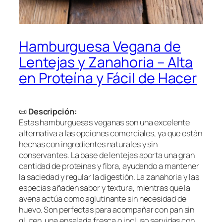
Hamburguesa Vegana de
Lentejas y Zanahoria – Alta
en Proteína y Fácil de Hacer
📜
Descripción:
Estas hamburguesas veganas son una excelente
alternativa a las opciones comerciales, ya que están
hechas con ingredientes naturales y sin
conservantes. La base de lentejas aporta una gran
cantidad de proteínas y fibra, ayudando a mantener
la saciedad y regular la digestión. La zanahoria y las
especias añaden sabor y textura, mientras que la
avena actúa como aglutinante sin necesidad de
huevo. Son perfectas para acompañar con pan sin
gluten, una ensalada fresca o incluso servidas con