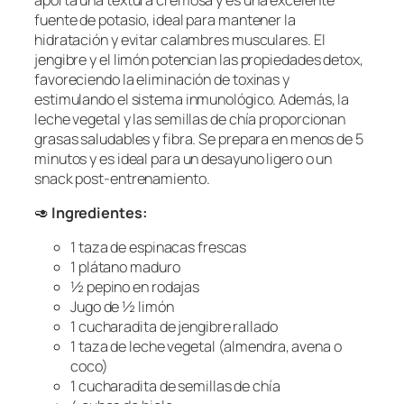
fuente de potasio, ideal para mantener la
hidratación y evitar calambres musculares. El
jengibre y el limón potencian las propiedades detox,
favoreciendo la eliminación de toxinas y
estimulando el sistema inmunológico. Además, la
leche vegetal y las semillas de chía proporcionan
grasas saludables y fibra. Se prepara en menos de 5
minutos y es ideal para un desayuno ligero o un
snack post-entrenamiento.
🥑
Ingredientes:
1 taza de espinacas frescas
1 plátano maduro
½ pepino en rodajas
Jugo de ½ limón
1 cucharadita de jengibre rallado
1 taza de leche vegetal (almendra, avena o
coco)
1 cucharadita de semillas de chía