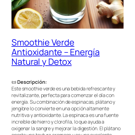
Smoothie Verde
Antioxidante – Energía
Natural y Detox
📜
Descripción:
Este smoothie verde es una bebida refrescante y
revitalizante, perfecta para comenzar el día con
energía. Su combinación de espinacas, plátano y
jengibre lo convierte en una opción altamente
nutritiva y antioxidante. La espinaca es una fuente
increíble de hierro y clorofila, lo que ayuda a
oxigenar la sangre y mejorar la digestión. El plátano
aporta una textura cremosa y es una excelente