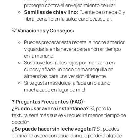
protegen contra el envejecimiento celular.
Semillas de chía y lino:
Fuente de omega-3 y
fibra, benefician la salud cardiovascular.
💡
Variaciones y Consejos:
Puedes preparar esta receta la noche anterior
y guardarla en la nevera para ahorrar tiempo
en la mañana.
Sustituye los frutos rojos por manzana en
cubos y añade un poco de mantequilla de
almendras para una versión diferente.
Si te gusta más dulce, añade un plátano
machacado en lugar de miel.
❓
Preguntas Frecuentes (FAQ):
¿Puedo usar avena instantánea?
Sí, pero la
textura será más suave y requerirá menos tiempo de
cocción.
¿Se puede hacer sin leche vegetal?
Sí, puedes
cocinar la avena con agua, aunque perderá algo de