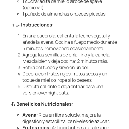
1 cucharadita de miel o sirope de agave
(opcional)
1 puñado de almendras o nueces picadas
👩‍🍳
Instrucciones:
En una cacerola, calienta la leche vegetal y
añade la avena. Cocina a fuego medio durante
5 minutos, removiendo ocasionalmente.
Agrega las semillas de chía, lino y la canela.
Mezcla bien y deja cocinar 2 minutos más.
Retira del fuego y sirve en un bol.
Decora con frutos rojos, frutos secos y un
toque de miel o sirope si lo deseas.
Disfruta caliente o deja enfriar para una
versión overnight oats.
💪
Beneficios Nutricionales:
Avena:
Rica en fibra soluble, mejora la
digestión y estabiliza los niveles de azúcar.
Frutos rojos:
Antioxidantes naturales que