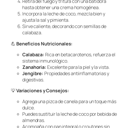
Retira del fuego y tritura con una batidora
hasta obtener una crema homogénea.
Incorpora la leche de coco, mezcla bien y
ajusta la sal y pimienta.
Sirve caliente, decorando con semillas de
calabaza.
💪
Beneficios Nutricionales:
Calabaza:
Rica en betacarotenos, refuerza el
sistema inmunológico.
Zanahoria:
Excelente para la piel y la vista.
Jengibre:
Propiedades antiinflamatorias y
digestivas.
💡
Variaciones y Consejos:
Agrega una pizca de canela para un toque más
dulce.
Puedes sustituir la leche de coco por bebida de
almendras.
Acompaña con pan integral o croutones sin