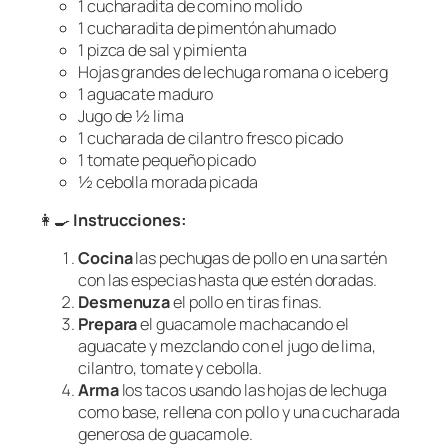
1 cucharadita de comino molido
1 cucharadita de pimentón ahumado
1 pizca de sal y pimienta
Hojas grandes de lechuga romana o iceberg
1 aguacate maduro
Jugo de ½ lima
1 cucharada de cilantro fresco picado
1 tomate pequeño picado
½ cebolla morada picada
👩‍🍳
Instrucciones:
Cocina
las pechugas de pollo en una sartén
con las especias hasta que estén doradas.
Desmenuza
el pollo en tiras finas.
Prepara
el guacamole machacando el
aguacate y mezclando con el jugo de lima,
cilantro, tomate y cebolla.
Arma
los tacos usando las hojas de lechuga
como base, rellena con pollo y una cucharada
generosa de guacamole.