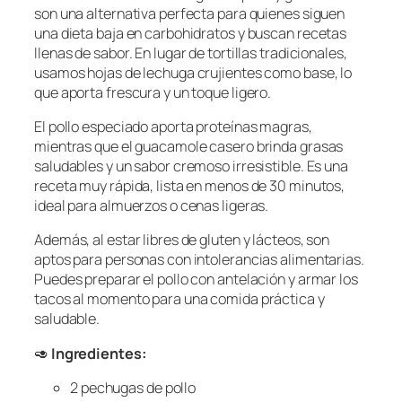
son una alternativa perfecta para quienes siguen
una dieta baja en carbohidratos y buscan recetas
llenas de sabor. En lugar de tortillas tradicionales,
usamos hojas de lechuga crujientes como base, lo
que aporta frescura y un toque ligero.
El pollo especiado aporta proteínas magras,
mientras que el guacamole casero brinda grasas
saludables y un sabor cremoso irresistible. Es una
receta muy rápida, lista en menos de 30 minutos,
ideal para almuerzos o cenas ligeras.
Además, al estar libres de gluten y lácteos, son
aptos para personas con intolerancias alimentarias.
Puedes preparar el pollo con antelación y armar los
tacos al momento para una comida práctica y
saludable.
🥑
Ingredientes:
2 pechugas de pollo