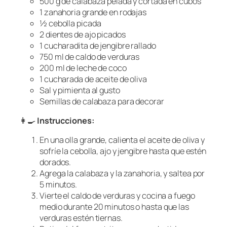
500 g de calabaza pelada y cortada en cubos
1 zanahoria grande en rodajas
½ cebolla picada
2 dientes de ajo picados
1 cucharadita de jengibre rallado
750 ml de caldo de verduras
200 ml de leche de coco
1 cucharada de aceite de oliva
Sal y pimienta al gusto
Semillas de calabaza para decorar
👩‍🍳
Instrucciones:
En una olla grande, calienta el aceite de oliva y
sofríe la cebolla, ajo y jengibre hasta que estén
dorados.
Agrega la calabaza y la zanahoria, y saltea por
5 minutos.
Vierte el caldo de verduras y cocina a fuego
medio durante 20 minutos o hasta que las
verduras estén tiernas.